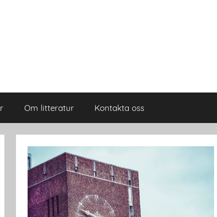
r
Om litteratur
Kontakta oss