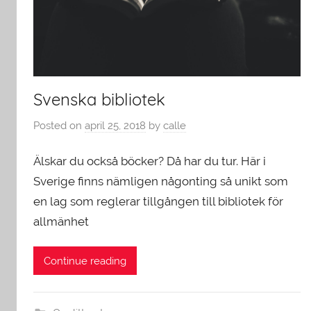
Svenska bibliotek
Posted on
april 25, 2018
by
calle
Älskar du också böcker? Då har du tur. Här i
Sverige finns nämligen någonting så unikt som
en lag som reglerar tillgången till bibliotek för
allmänhet
Continue reading