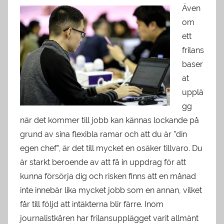
Även
om
ett
frilans
baser
at
upplä
gg
när det kommer till jobb kan kännas lockande på
grund av sina flexibla ramar och att du är ”din
egen chef”, är det till mycket en osäker tillvaro. Du
är starkt beroende av att få in uppdrag för att
kunna försörja dig och risken finns att en månad
inte innebär lika mycket jobb som en annan, vilket
får till följd att intäkterna blir färre. Inom
journalistkåren har frilansupplägget varit allmänt