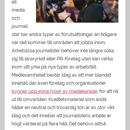
ell
media
och
journali
ster har andra typer av förutsättningar än tidigare
när det kommer till områden att jobba inom.
Arbetslösa journalister behöver inte längre söka
sig till läraryrket eller PR-företag utan kan verka
inom sitt yrke på nya typer av arbetsfält.
Mediesamhället består idag av ett mer blandat
innehåll där även företag och organisationer
bygger upp egna typer av mediekanaler
för att nå
ut till omvärlden. Kvalitetsmaterial som ändå
håller en neutral och trovärdig ton är av stor vikt
idag och det innebär att journalistens arbete är
högt värderat på flera håll. Det behövs alltså